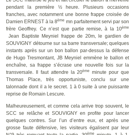
pendant la première ½ heure. Plusieurs occasions
franches, avec notamment une bonne frappe croisée de
ème
Damien ERNEST à la 8
mn parfaitement servi par son
ème
frère Geoffrey. Ce n’est que partie remise, à la 10
Jean Baptiste Meyniel frappe de 20m, le gardien de
SOUVIGNY détourne sur sa barre transversale; quelques
instants après sur un bon ballon par-dessus la défense
de Hugo Tresmontant, JB Meyniel emmène le ballon et
enchaîne, sa frappe s’écrase une nouvelle fois sur la
ème
transversale. Il faut attendre la 20
minute pour que
Thomas Place, très opportuniste, conclu sur une
talonnade dont il a le secret. 1 à 0 suite à une puissante
reprise de Romain Lescure.
Malheureusement, et comme cela arrive trop souvent, le
SCC se relâche et SOUVIGNY en profite pour lancer
quelques contres. Sur l’un d’entre eux, et après une
grosse faute défensive, les visiteurs égalisent par leur
ème
N°9 très remuant toute la partie. 30
minute, 1 à 1.