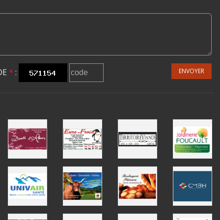
DE
*
:
ENVOYER