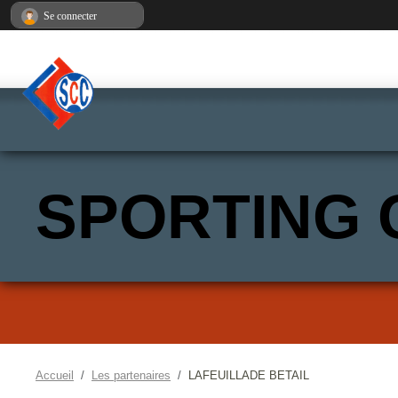
Panneau de gestion des cookies
Se connecter
SPORTING 
Accueil
Les partenaires
LAFEUILLADE BETAIL