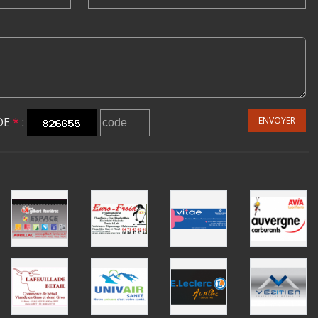
DE
*
:
ENVOYER