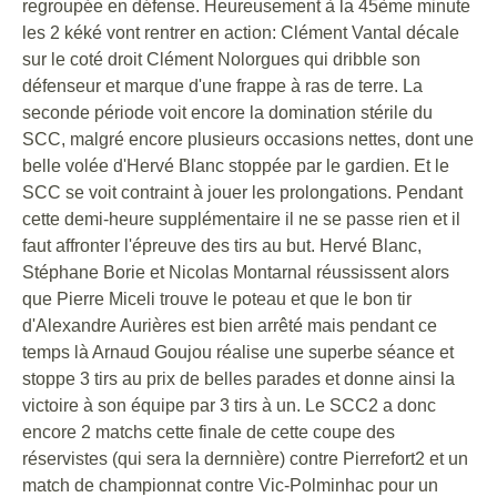
regroupée en défense. Heureusement à la 45ème minute
les 2 kéké vont rentrer en action: Clément Vantal décale
sur le coté droit Clément Nolorgues qui dribble son
défenseur et marque d'une frappe à ras de terre. La
seconde période voit encore la domination stérile du
SCC, malgré encore plusieurs occasions nettes, dont une
belle volée d'Hervé Blanc stoppée par le gardien. Et le
SCC se voit contraint à jouer les prolongations. Pendant
cette demi-heure supplémentaire il ne se passe rien et il
faut affronter l'épreuve des tirs au but. Hervé Blanc,
Stéphane Borie et Nicolas Montarnal réussissent alors
que Pierre Miceli trouve le poteau et que le bon tir
d'Alexandre Aurières est bien arrêté mais pendant ce
temps là Arnaud Goujou réalise une superbe séance et
stoppe 3 tirs au prix de belles parades et donne ainsi la
victoire à son équipe par 3 tirs à un. Le SCC2 a donc
encore 2 matchs cette finale de cette coupe des
réservistes (qui sera la dernnière) contre Pierrefort2 et un
match de championnat contre Vic-Polminhac pour un