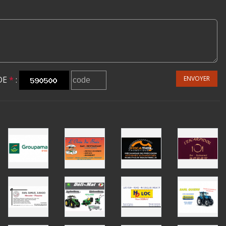
DE
*
:
ENVOYER