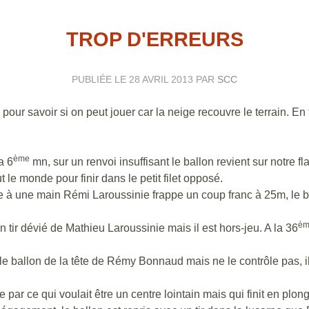
TROP D'ERREURS
PUBLIÉE LE
28 AVRIL 2013
PAR
SCC
pour savoir si on peut jouer car la neige recouvre le terrain. En f
ème
a 6
mn, sur un renvoi insuffisant le ballon revient sur notre 
 le monde pour finir dans le petit filet opposé.
te à une main Rémi Laroussinie frappe un coup franc à 25m, le 
èm
 tir dévié de Mathieu Laroussinie mais il est hors-jeu. A la 36
t le ballon de la tête de Rémy Bonnaud mais ne le contrôle pas
par ce qui voulait être un centre lointain mais qui finit en plo