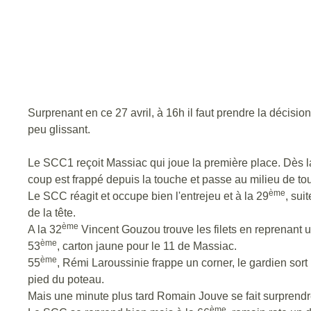
Surprenant en ce 27 avril, à 16h il faut prendre la décision 
peu glissant.
Le SCC1 reçoit Massiac qui joue la première place. Dès l
coup est frappé depuis la touche et passe au milieu de tout
ème
Le SCC réagit et occupe bien l'entrejeu et à la 29
, sui
de la tête.
ème
A la 32
Vincent Gouzou trouve les filets en reprenant un
ème
53
, carton jaune pour le 11 de Massiac.
ème
55
, Rémi Laroussinie frappe un corner, le gardien sor
pied du poteau.
Mais une minute plus tard Romain Jouve se fait surprendre 
ème