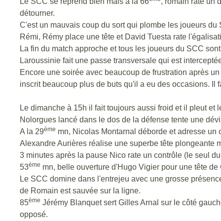
Le SCC se reprend bien mais à la 66
, romain rate un 
détourner.
C'est un mauvais coup du sort qui plombe les joueurs du S
Rémi, Rémy place une tête et David Tuesta rate l'égalisati
La fin du match approche et tous les joueurs du SCC sont 
Laroussinie fait une passe transversale qui est interceptée
Encore une soirée avec beaucoup de frustration après un 
inscrit beaucoup plus de buts qu'il a eu des occasions. Il 
Le dimanche à 15h il fait toujours aussi froid et il pleut e
Nolorgues lancé dans le dos de la défense tente une dévia
ème
A la 29
mn, Nicolas Montarnal déborde et adresse un ce
Alexandre Aurières réalise une superbe tête plongeante m
3 minutes après la pause Nico rate un contrôle (le seul d
ème
53
mn, belle ouverture d'Hugo Vigier pour une tête de 
Le SCC domine dans l'entrejeu avec une grosse présence 
de Romain est sauvée sur la ligne.
ème
85
Jérémy Blanquet sert Gilles Arnal sur le côté gauche, 
opposé.