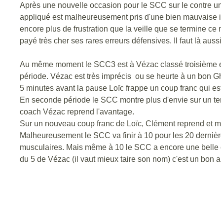
Après une nouvelle occasion pour le SCC sur le contre un
appliqué est malheureusement pris d'une bien mauvaise ins
encore plus de frustration que la veille que se termine 
payé très cher ses rares erreurs défensives. Il faut là auss
Au même moment le SCC3 est à Vézac classé troisième et v
période. Vézac est très imprécis ou se heurte à un bon Gh
5 minutes avant la pause Loïc frappe un coup franc qui es
En seconde période le SCC montre plus d'envie sur un terr
coach Vézac reprend l'avantage.
Sur un nouveau coup franc de Loïc, Clément reprend et m
Malheureusement le SCC va finir à 10 pour les 20 dernières
musculaires. Mais même à 10 le SCC a encore une belle oc
du 5 de Vézac (il vaut mieux taire son nom) c'est un bon