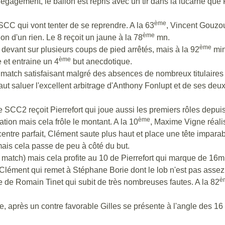
dégagement, le ballon est repris avec un tir dans la lucarne que
ème
CC qui vont tenter de se reprendre. A la 63
, Vincent Gouzou
ème
on d'un rien. Le 8 reçoit un jaune à la 78
mn.
ème
devant sur plusieurs coups de pied arrêtés, mais à la 92
min
ème
 et entraine un 4
but anecdotique.
match satisfaisant malgré des absences de nombreux titulaires 
faut saluer l'excellent arbitrage d'Anthony Fonlupt et de ses deux
t le SCC2 reçoit Pierrefort qui joue aussi les premiers rôles depui
ème
tion mais cela frôle le montant. A la 10
, Maxime Vigne réali
ntre parfait, Clément saute plus haut et place une tête imparab
ais cela passe de peu à côté du but.
u match) mais cela profite au 10 de Pierrefort qui marque de 16
Clément qui remet à Stéphane Borie dont le lob n'est pas assez
è
de Romain Tinet qui subit de très nombreuses fautes. A la 82
après un contre favorable Gilles se présente à l'angle des 16 mètr