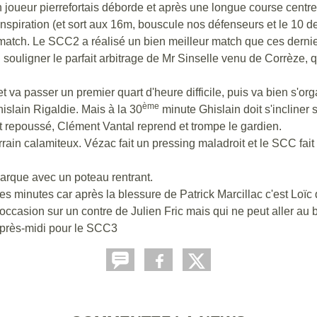
 joueur pierrefortais déborde et après une longue course centr
piration (et sort aux 16m, bouscule nos défenseurs et le 10 de P
ce match. Le SCC2 a réalisé un bien meilleur match que ces der
i souligner le parfait arbitrage de Mr Sinselle venu de Corrèze, qu
a passer un premier quart d'heure difficile, puis va bien s'or
ème
islain Rigaldie. Mais à la 30
minute Ghislain doit s'incliner 
t repoussé, Clément Vantal reprend et trompe le gardien.
ain calamiteux. Vézac fait un pressing maladroit et le SCC fait
arque avec un poteau rentrant.
 minutes car après la blessure de Patrick Marcillac c'est Loïc q
casion sur un contre de Julien Fric mais qui ne peut aller au
 après-midi pour le SCC3