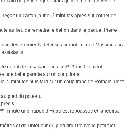
 Romain ne peut bloquer alors qu'il semblait pouvoir le
 reçoit un carton jaune. 2 minutes après sur corner de
ute au lieu de remettre le ballon dans le paquet Pierre
mais les errements défensifs auront fait que Massiac aura
 assistants.
ème
s le début de la saison. Dès la 5
mn Clément
se une belle parade sur un coup franc.
le. 5 minutes plus tard sur un coup franc de Romain Tinet,
m au pied du poteau.
 précis.
me
minute une frappe d'Hugo est repoussée et la reprise
es et de l'intérieur du pied droit trouve le petit filet