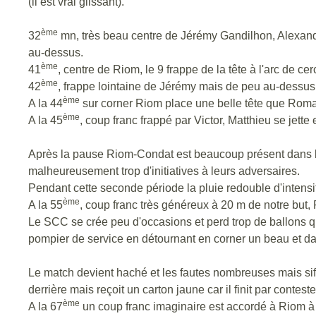
(il est vrai glissant).
ème
32
mn, très beau centre de Jérémy Gandilhon, Alexandr
au-dessus.
ème
41
, centre de Riom, le 9 frappe de la tête à l'arc de ce
ème
42
, frappe lointaine de Jérémy mais de peu au-dessus
ème
A la 44
sur corner Riom place une belle tête que Roma
ème
A la 45
, coup franc frappé par Victor, Matthieu se jette
Après la pause Riom-Condat est beaucoup présent dans le
malheureusement trop d'initiatives à leurs adversaires.
Pendant cette seconde période la pluie redouble d'intensi
ème
A la 55
, coup franc très généreux à 20 m de notre but, 
Le SCC se crée peu d'occasions et perd trop de ballons qu
pompier de service en détournant en corner un beau et dan
Le match devient haché et les fautes nombreuses mais siffl
derrière mais reçoit un carton jaune car il finit par conteste
ème
A la 67
un coup franc imaginaire est accordé à Riom à 