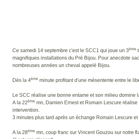
ème
Ce samedi 14 septembre c'est le SCC1 qui joue un 3
t
magnifiques installations du Pré Bijou. Pour anecdote sa
nombreuses années un cheval appelé Bijou.
ème
Dès la 4
minute profitant d'une mésentente entre le libé
Le SCC réalise une bonne entame et son milieu domine l
ème
A la 22
mn, Damien Ernest et Romain Lescure réalise un
intervention.
3 minutes plus tard après un échange Romain Lescure et 
ème
A la 28
mn, coup franc sur Vincent Gouzou sur notre fl