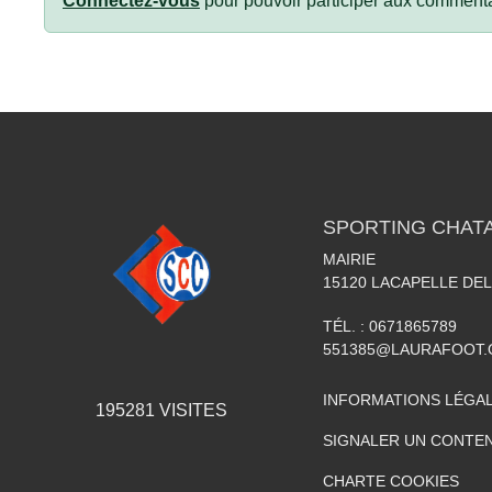
Connectez-vous
pour pouvoir participer aux commenta
SPORTING CHATA
MAIRIE
15120
LACAPELLE DEL
TÉL. :
0671865789
551385@LAURAFOOT
INFORMATIONS LÉGA
195281
VISITES
SIGNALER UN CONTEN
CHARTE COOKIES