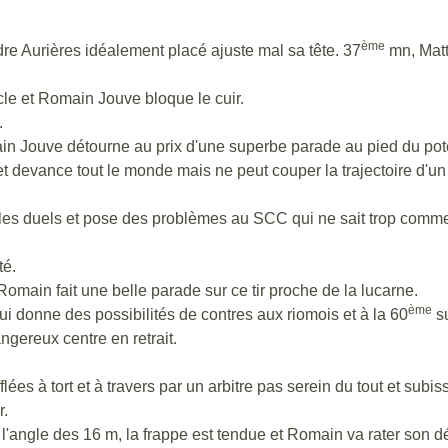
ème
e Aurières idéalement placé ajuste mal sa tête. 37
mn, Matt
rcle et Romain Jouve bloque le cuir.
.
in Jouve détourne au prix d'une superbe parade au pied du pot
 et devance tout le monde mais ne peut couper la trajectoire d'un 
s duels et pose des problèmes au SCC qui ne sait trop commen
té.
Romain fait une belle parade sur ce tir proche de la lucarne.
ème
i donne des possibilités de contres aux riomois et à la 60
su
gereux centre en retrait.
ées à tort et à travers par un arbitre pas serein du tout et subi
r.
l'angle des 16 m, la frappe est tendue et Romain va rater son d