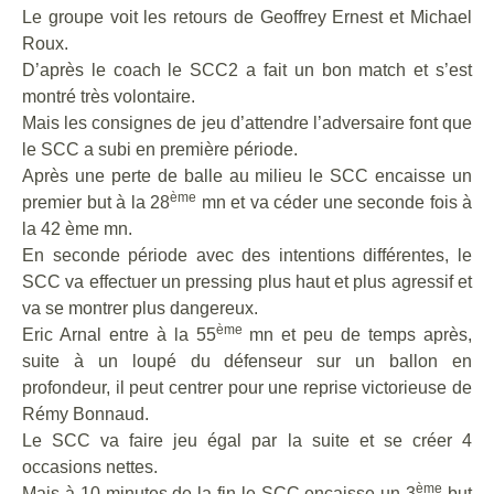
Le groupe voit les retours de Geoffrey Ernest et Michael
Roux.
D’après le coach le SCC2 a fait un bon match et s’est
montré très volontaire.
Mais les consignes de jeu d’attendre l’adversaire font que
le SCC a subi en première période.
Après une perte de balle au milieu le SCC encaisse un
ème
premier but à la 28
mn et va céder une seconde fois à
la 42 ème mn.
En seconde période avec des intentions différentes, le
SCC va effectuer un pressing plus haut et plus agressif et
va se montrer plus dangereux.
ème
Eric Arnal entre à la 55
mn et peu de temps après,
suite à un loupé du défenseur sur un ballon en
profondeur, il peut centrer pour une reprise victorieuse de
Rémy Bonnaud.
Le SCC va faire jeu égal par la suite et se créer 4
occasions nettes.
ème
Mais à 10 minutes de la fin le SCC encaisse un 3
but