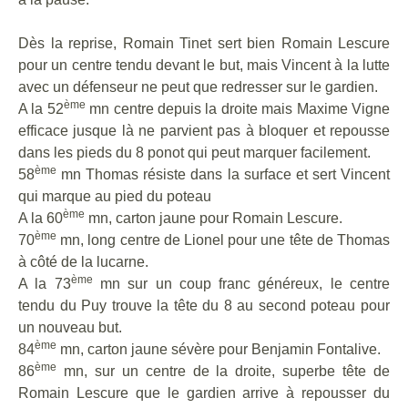
Dès la reprise, Romain Tinet sert bien Romain Lescure
pour un centre tendu devant le but, mais Vincent à la lutte
avec un défenseur ne peut que redresser sur le gardien.
ème
A la 52
mn centre depuis la droite mais Maxime Vigne
efficace jusque là ne parvient pas à bloquer et repousse
dans les pieds du 8 ponot qui peut marquer facilement.
ème
58
mn Thomas résiste dans la surface et sert Vincent
qui marque au pied du poteau
ème
A la 60
mn, carton jaune pour Romain Lescure.
ème
70
mn, long centre de Lionel pour une tête de Thomas
à côté de la lucarne.
ème
A la 73
mn sur un coup franc généreux, le centre
tendu du Puy trouve la tête du 8 au second poteau pour
un nouveau but.
ème
84
mn, carton jaune sévère pour Benjamin Fontalive.
ème
86
mn, sur un centre de la droite, superbe tête de
Romain Lescure que le gardien arrive à repousser du