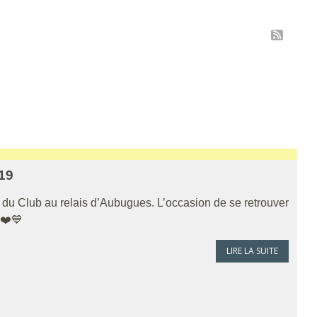
19
e du Club au relais d’Aubugues. L’occasion de se retrouver
 ❤️💙
LIRE LA SUITE