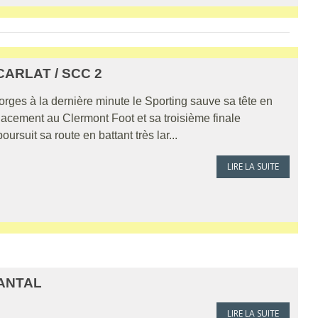
CARLAT / SCC 2
eorges à la dernière minute le Sporting sauve sa tête en
lacement au Clermont Foot et sa troisième finale
suit sa route en battant très lar...
LIRE LA SUITE
CANTAL
LIRE LA SUITE